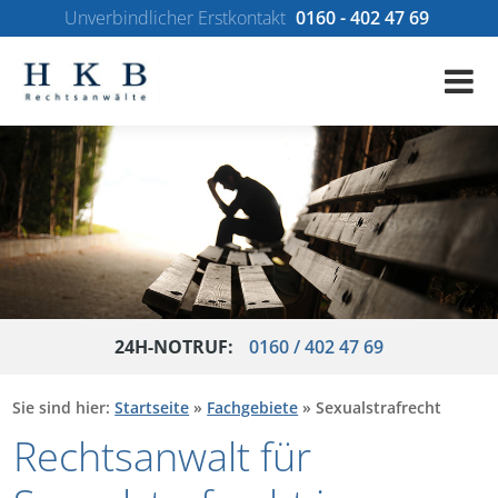
Unverbindlicher Erstkontakt
0160 - 402 47 69
24H-NOTRUF:
0160 / 402 47 69
Sie sind hier:
Startseite
»
Fachgebiete
»
Sexualstrafrecht
Rechtsanwalt für