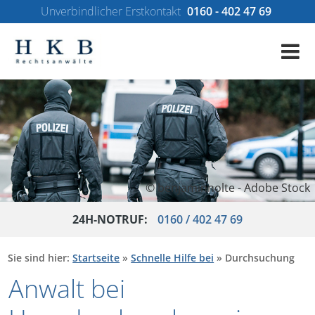
Unverbindlicher Erstkontakt
0160 - 402 47 69
© benjaminnolte - Adobe Stock
24H-NOTRUF:
0160 / 402 47 69
Sie sind hier:
Startseite
»
Schnelle Hilfe bei
»
Durchsuchung
Anwalt bei